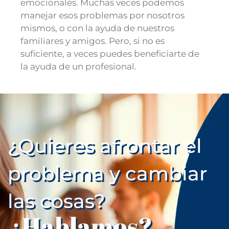
emocionales. Muchas veces podemos
manejar esos problemas por nosotros
mismos, o con la ayuda de nuestros
familiares y amigos. Pero, si no es
suficiente, a veces puedes beneficiarte de
la ayuda de un profesional.
¿Quieres afrontar el
problema y cambiar
las cosas?
¿Hablamos?