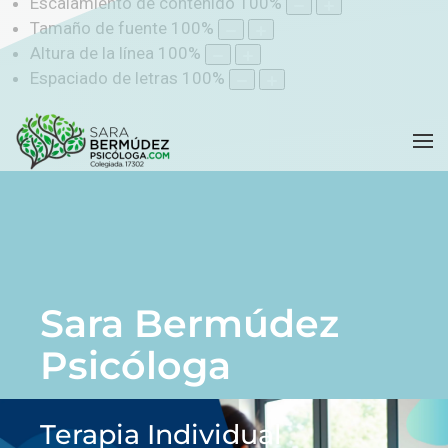
Escalamiento de contenido
100
%
Tamaño de fuente
100
%
Altura de la línea
100
%
Espaciado de letras
100
%
Sara Bermúdez
Psicóloga
Terapia Individual