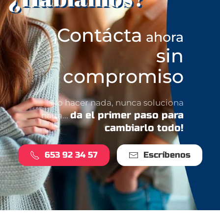
Contácta
¡
ahora
sin
compromiso
No hacer nada, nunca soluciona
da el primer paso para
nada...
cambiarlo todo!
653 92 34 57
Escríbenos