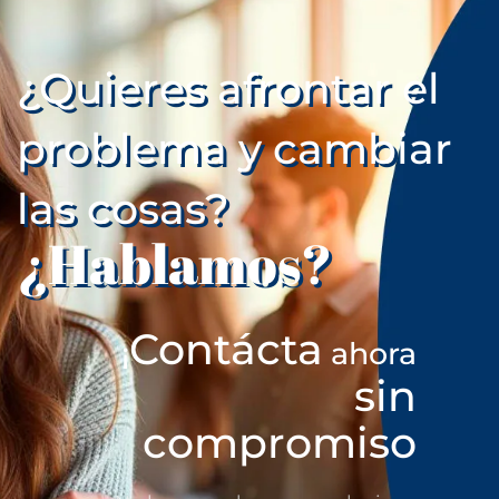
¿Quieres afrontar el
problema y cambiar
las cosas?
¿Hablamos?
Contácta
¡
ahora
sin
compromiso