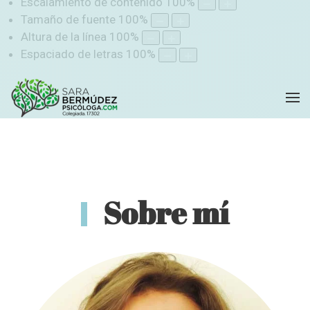
Escalamiento de contenido
100
%
Tamaño de fuente
100
%
Altura de la línea
100
%
Espaciado de letras
100
%
Sobre mí