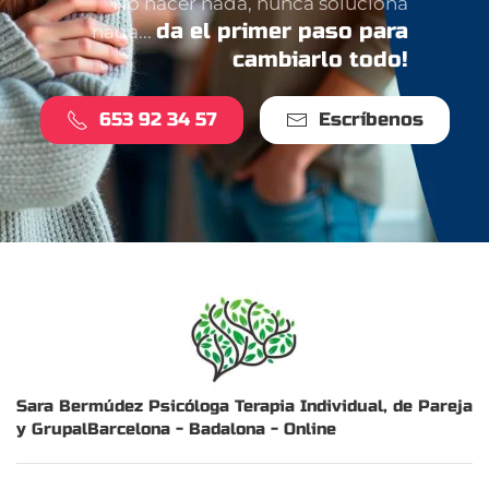
No hacer nada, nunca soluciona
da el primer paso para
nada...
cambiarlo todo!
653 92 34 57
Escríbenos
Sara Bermúdez Psicóloga
Terapia Individual, de Pareja
y Grupal
Barcelona - Badalona - Online