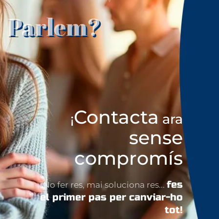
Parlem?
Contacta
¡
ara
sense
compromís
fes
No fer res, mai soluciona res...
el primer pas per canviar-ho
tot!