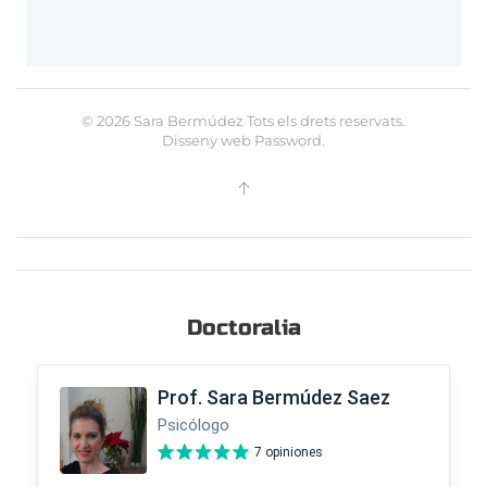
©
2026
Sara Bermúdez Tots els drets reservats.
Disseny web
Password
.
Doctoralia