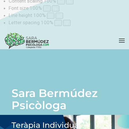
Content scaling
100
%
Font size
100
%
Line height
100
%
Letter spacing
100
%
Sara Bermúdez
Psicòloga
Teràpia Individual