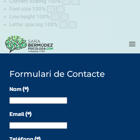
Content scaling
100
%
Font size
100
%
Line height
100
%
Letter spacing
100
%
Formulari de Contacte
Nom
(*)
Email
(*)
Teléfono
(*)