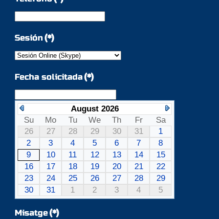
Sesión
(*)
Fecha solicitada
(*)
August 2026
Su
Mo
Tu
We
Th
Fr
Sa
26
27
28
29
30
31
1
2
3
4
5
6
7
8
9
10
11
12
13
14
15
16
17
18
19
20
21
22
23
24
25
26
27
28
29
30
31
1
2
3
4
5
Misatge
(*)