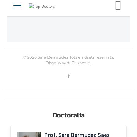
©
2026
Sara Bermúdez Tots els drets reservats.
Disseny web
Password
.
Doctoralia