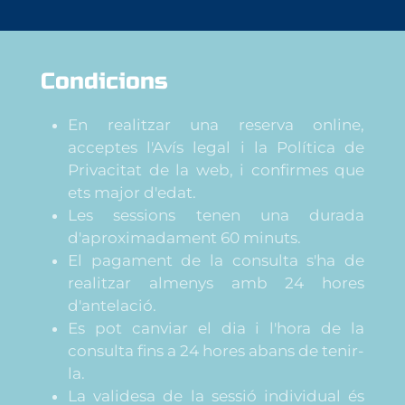
Condicions
En realitzar una reserva online,
acceptes l'Avís legal i la Política de
Privacitat de la web, i confirmes que
ets major d'edat.
Les sessions tenen una durada
d'aproximadament 60 minuts.
El pagament de la consulta s'ha de
realitzar almenys amb 24 hores
d'antelació.
Es pot canviar el dia i l'hora de la
consulta fins a 24 hores abans de tenir-
la.
La validesa de la sessió individual és