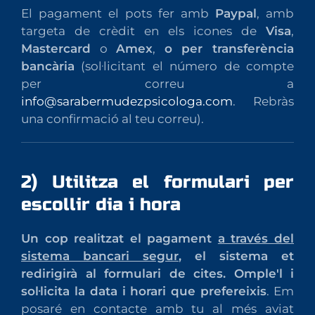
El pagament el pots fer amb
Paypal
, amb
targeta de crèdit en els icones de
Visa
,
Mastercard
o
Amex
,
o per transferència
bancària
(sol·licitant el número de compte
per correu a
info@sarabermudezpsicologa.com
. Rebràs
una confirmació al teu correu).
2) Utilitza el formulari per
escollir dia i hora
Un cop realitzat el pagament
a través del
sistema bancari segur
, el sistema et
redirigirà al formulari de cites. Omple'l i
sol·licita la data i horari que prefereixis
. Em
posaré en contacte amb tu al més aviat